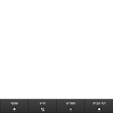
דף הבית
תפריט
חייג
שתף